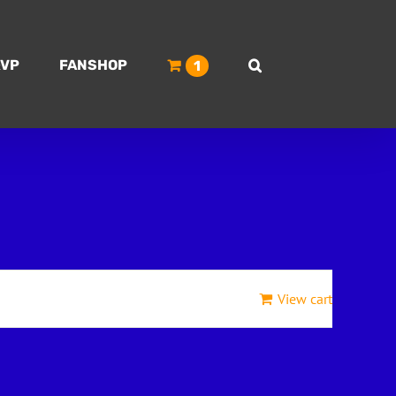
VP
FANSHOP
1
View cart