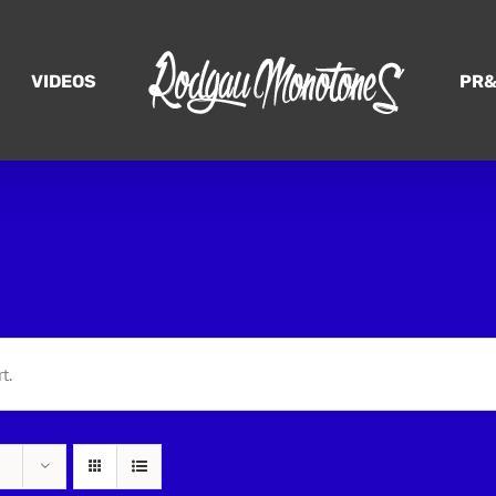
VIDEOS
PR&
t.