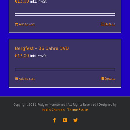
€
13,00
inkl. MwSt.
Add to cart
Details
Bergfest – 35 Jahre DVD
€
13,00
inkl. MwSt.
Add to cart
Details
Copyright 2016 Rodgau Monotones | All Rights Reserved | Designed by
Iraklis Choraitis
|
Theme Fusion
Facebook
YouTube
Twitter