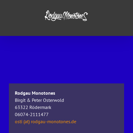
Zum
Inhalt
springen
Rodgau Monotones
Birgit & Peter Osterwold
63322 Rödermark
06074-2111477
osti (at) rodgau-monotones.de