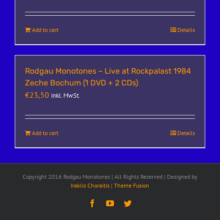
Add to cart
Details
Rodgau Monotones – Live at Rockpalast 1984
Zeche Bochum (1 DVD + 2 CDs)
€
23,50
inkl. MwSt.
Add to cart
Details
Copyright 2016 Rodgau Monotones | All Rights Reserved | Designed by
Iraklis Choraitis
|
Theme Fusion
Facebook
YouTube
Twitter