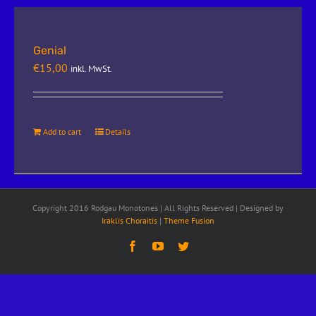
Genial
€
15,00
inkl. MwSt.
Add to cart
Details
Copyright 2016 Rodgau Monotones | All Rights Reserved | Designed by
Iraklis Choraitis
|
Theme Fusion
Facebook
YouTube
Twitter