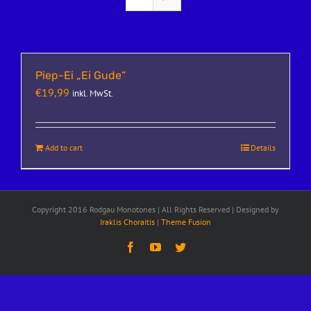
Piep-Ei „Ei Gude“
€
19,99
inkl. MwSt.
Add to cart
Details
Copyright 2016 Rodgau Monotones | All Rights Reserved | Designed by
Iraklis Choraitis
|
Theme Fusion
Facebook
YouTube
Twitter