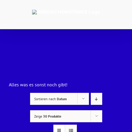
Zum
Inhalt
springen
Alles was es sonst noch gibt!
Sortieren nach
Datum
Zeige
30 Produkte