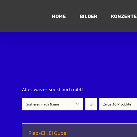
Zum
Inhalt
HOME
BILDER
KONZERTE
springen
Alles was es sonst noch gibt!
Sortieren nach
Name
Zeige
30 Produkte
Piep-Ei „Ei Gude“