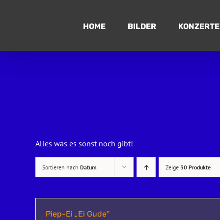
Zum
Inhalt
HOME
BILDER
KONZERTE
springen
Alles was es sonst noch gibt!
Sortieren nach
Datum
Zeige
30 Produkte
Piep-Ei „Ei Gude“