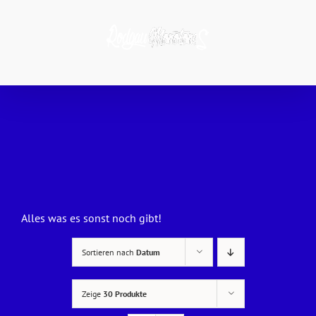
Zum
Inhalt
springen
Alles was es sonst noch gibt!
Sortieren nach
Datum
Zeige
30 Produkte