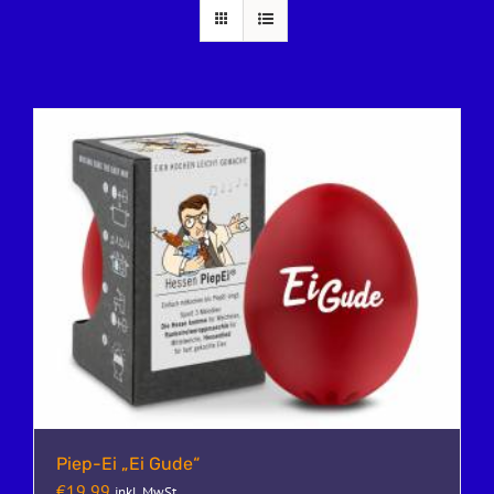
Piep-Ei „Ei Gude“
€
19,99
inkl. MwSt.