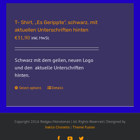
T- Shirt, „Es Gerippte“, schwarz, mit
aktuellen Unterschriften hinten
€
31,90
inkl. MwSt.
Schwarz mit dem geilen, neuen Logo
und den aktuelle Unterschriften
hinten.
Select options
Details
Copyright 2016 Rodgau Monotones | All Rights Reserved | Designed by
Iraklis Choraitis
|
Theme Fusion
Facebook
YouTube
Twitter