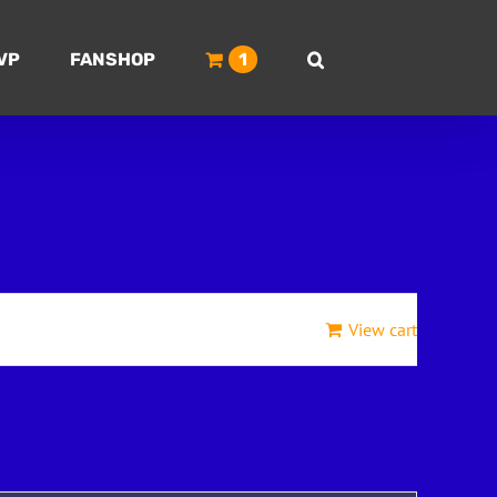
VP
FANSHOP
1
View cart