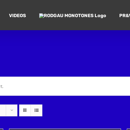
VIDEOS
PR&
t.