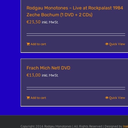
Rodgau Monotones – Live at Rockpalast 1984
Zeche Bochum (1 DVD + 2 CDs)
€
23,50
inkl. MwSt.
Add to cart
Quick View
Frach Mich Net! DVD
€
13,00
inkl. MwSt.
Add to cart
Quick View
Copyright 2016 Rodgau Monotones | All Rights Reserved | Designed by
Ira