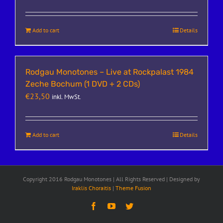
Add to cart
Details
Rodgau Monotones – Live at Rockpalast 1984
Zeche Bochum (1 DVD + 2 CDs)
€
23,50
inkl. MwSt.
Add to cart
Details
Copyright 2016 Rodgau Monotones | All Rights Reserved | Designed by
Iraklis Choraitis
|
Theme Fusion
Facebook
YouTube
Twitter