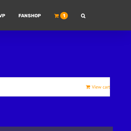
VP
FANSHOP
1
View cart