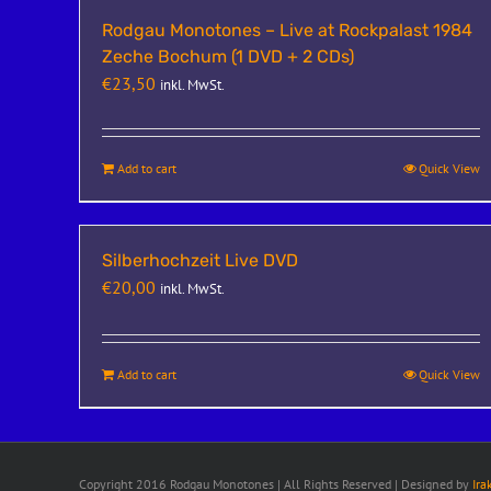
Rodgau Monotones – Live at Rockpalast 1984
Zeche Bochum (1 DVD + 2 CDs)
€
23,50
inkl. MwSt.
Add to cart
Quick View
Silberhochzeit Live DVD
€
20,00
inkl. MwSt.
Add to cart
Quick View
Copyright 2016 Rodgau Monotones | All Rights Reserved | Designed by
Ira