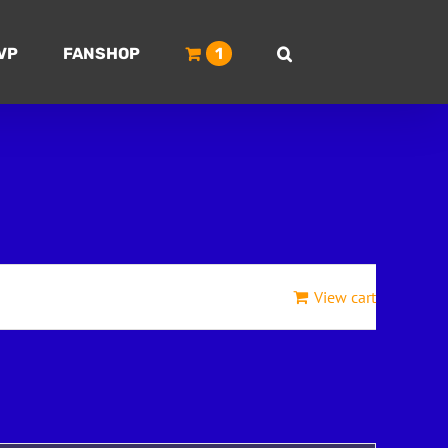
VP
FANSHOP
1
View cart