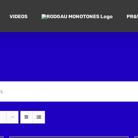
VIDEOS
PR&
t.