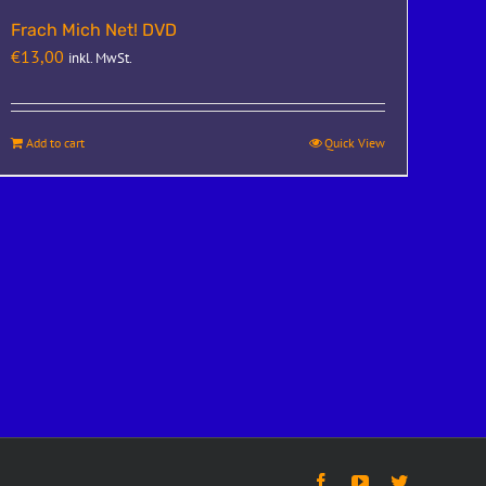
Frach Mich Net! DVD
€
13,00
inkl. MwSt.
Add to cart
Quick View
Facebook
YouTube
Twitter