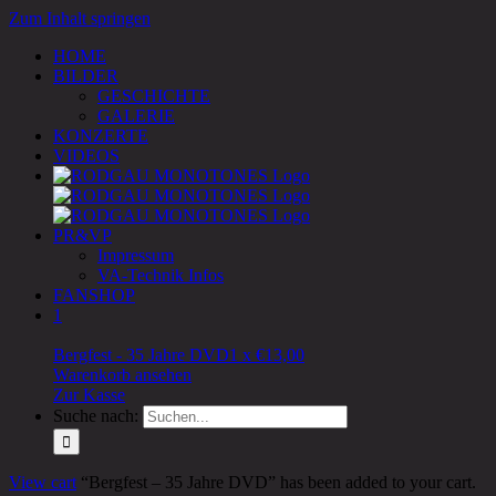
Zum Inhalt springen
HOME
BILDER
GESCHICHTE
GALERIE
KONZERTE
VIDEOS
PR&VP
Impressum
VA-Technik Infos
FANSHOP
1
Bergfest - 35 Jahre DVD
1 x
€
13,00
Warenkorb ansehen
Zur Kasse
Suche nach:
View cart
“Bergfest – 35 Jahre DVD” has been added to your cart.