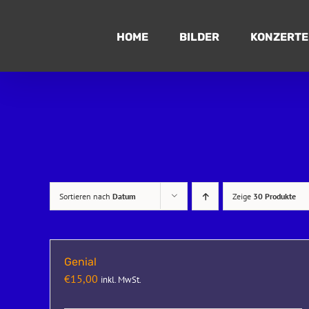
Zum
Inhalt
HOME
BILDER
KONZERTE
springen
Sortieren nach
Datum
Zeige
30 Produkte
Genial
€
15,00
inkl. MwSt.