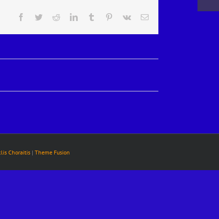
Facebook
Twitter
Reddit
LinkedIn
Tumblr
Pinterest
Vk
E-
Mail
klis Choraitis
|
Theme Fusion