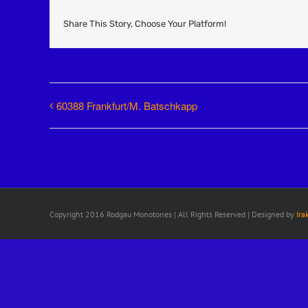
Share This Story, Choose Your Platform!
60388 Frankfurt/M. Batschkapp
Copyright 2016 Rodgau Monotones | All Rights Reserved | Designed by
Ira