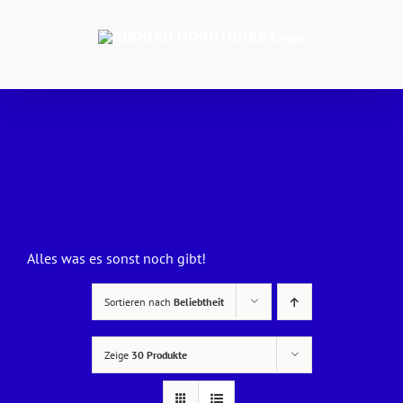
Zum
Inhalt
springen
Alles was es sonst noch gibt!
Sortieren nach
Beliebtheit
Zeige
30 Produkte