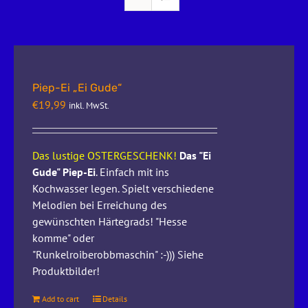
Piep-Ei „Ei Gude“
€
19,99
inkl. MwSt.
Das lustige OSTERGESCHENK!
Das "Ei
Gude" Piep-Ei
. Einfach mit ins
Kochwasser legen. Spielt verschiedene
Melodien bei Erreichung des
gewünschten Härtegrads! "Hesse
komme" oder
"Runkelroiberobbmaschin" :-))) Siehe
Produktbilder!
Add to cart
Details