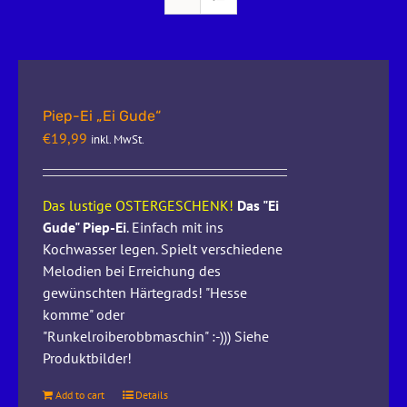
Piep-Ei „Ei Gude“
€
19,99
inkl. MwSt.
Das lustige OSTERGESCHENK!
Das "Ei
Gude" Piep-Ei
. Einfach mit ins
Kochwasser legen. Spielt verschiedene
Melodien bei Erreichung des
gewünschten Härtegrads! "Hesse
komme" oder
"Runkelroiberobbmaschin" :-))) Siehe
Produktbilder!
Add to cart
Details