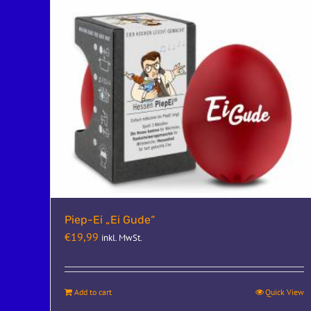
Piep-Ei „Ei Gude“
€
19,99
inkl. MwSt.
Add to cart
Quick View