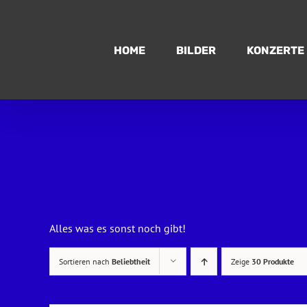
Zum
Inhalt
springen
HOME
BILDER
KONZERTE
Alles was es sonst noch gibt!
Sortieren nach
Beliebtheit
Zeige
30 Produkte