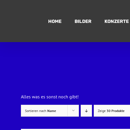
Zum
Inhalt
springen
HOME
BILDER
KONZERTE
Alles was es sonst noch gibt!
Sortieren nach
Name
Zeige
30 Produkte