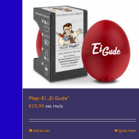
Piep-Ei „Ei Gude“
€
19,99
inkl. MwSt.
Add to cart
Quick View