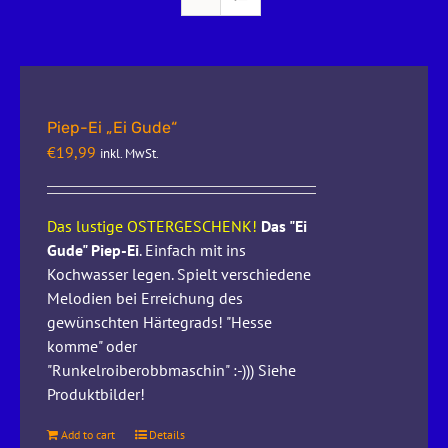
Piep-Ei „Ei Gude“
€
19,99
inkl. MwSt.
Das lustige OSTERGESCHENK!
Das "Ei
Gude" Piep-Ei
. Einfach mit ins
Kochwasser legen. Spielt verschiedene
Melodien bei Erreichung des
gewünschten Härtegrads! "Hesse
komme" oder
"Runkelroiberobbmaschin" :-))) Siehe
Produktbilder!
Add to cart
Details