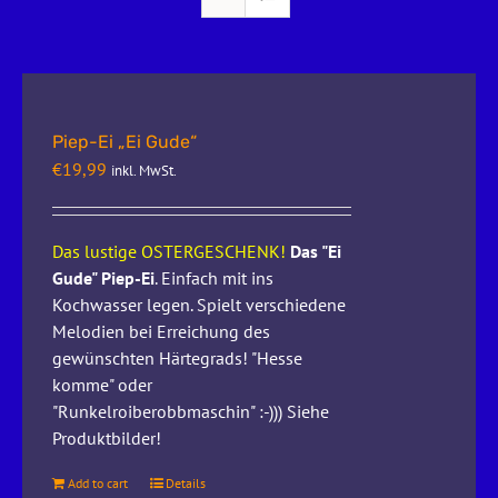
Piep-Ei „Ei Gude“
€
19,99
inkl. MwSt.
Das lustige OSTERGESCHENK!
Das "Ei
Gude" Piep-Ei
. Einfach mit ins
Kochwasser legen. Spielt verschiedene
Melodien bei Erreichung des
gewünschten Härtegrads! "Hesse
komme" oder
"Runkelroiberobbmaschin" :-))) Siehe
Produktbilder!
Add to cart
Details