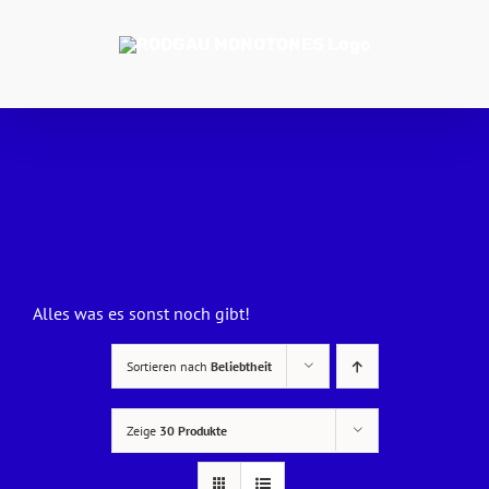
Zum
Inhalt
springen
Alles was es sonst noch gibt!
Sortieren nach
Beliebtheit
Zeige
30 Produkte