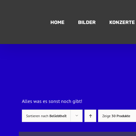
Zum
Inhalt
springen
HOME
BILDER
KONZERTE
Alles was es sonst noch gibt!
Sortieren nach
Beliebtheit
Zeige
30 Produkte