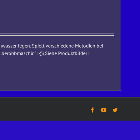
chwasser legen. Spielt verschiedene Melodien bei
berobbmaschin" :-))) Siehe Produktbilder!
Facebook
YouTube
Twitter