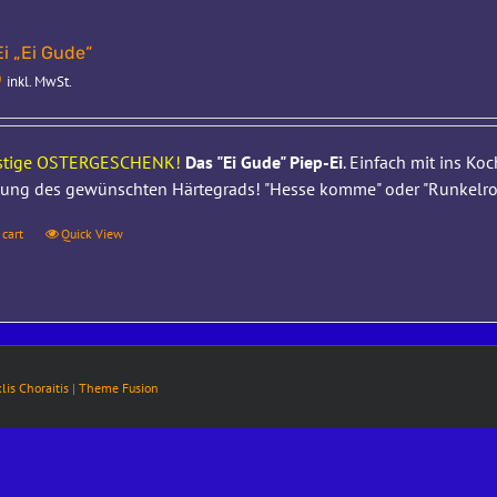
i „Ei Gude“
9
inkl. MwSt.
ustige OSTERGESCHENK!
Das "Ei Gude" Piep-Ei
. Einfach mit ins Ko
hung des gewünschten Härtegrads! "Hesse komme" oder "Runkelroi
 cart
Quick View
klis Choraitis
|
Theme Fusion