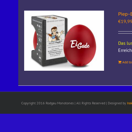
Piep-E
€
19,9
Das l
Erreic
Add to
Copyright 2016 Rodgau Monotones | All Rights Reserved | Designed by
Ira