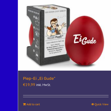
Piep-Ei „Ei Gude“
€
19,99
inkl. MwSt.
Add to cart
Quick View