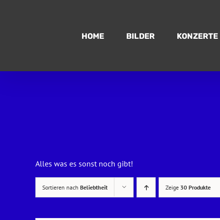
Zum
Inhalt
springen
HOME
BILDER
KONZERTE
Alles was es sonst noch gibt!
Sortieren nach
Beliebtheit
Zeige
30 Produkte