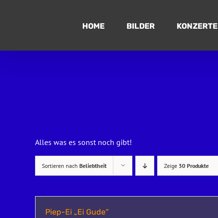
Zum
Inhalt
HOME
BILDER
KONZERTE
springen
Alles was es sonst noch gibt!
Sortieren nach
Beliebtheit
Zeige
30 Produkte
Piep-Ei „Ei Gude“