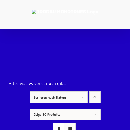
Zum
Inhalt
springen
Alles was es sonst noch gibt!
Sortieren nach
Datum
Zeige
30 Produkte