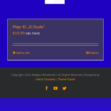
Piep-Ei „Ei Gude“
€
19,99
inkl. MwSt.
Add to cart
Details
Copyright 2016 Rodgau Monotones | All Rights Reserved | Designed by
Iraklis Choraitis
|
Theme Fusion
Facebook
YouTube
Twitter