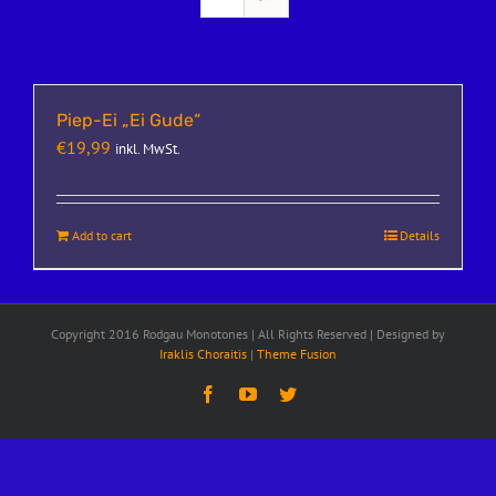
Piep-Ei „Ei Gude“
€
19,99
inkl. MwSt.
Add to cart
Details
Copyright 2016 Rodgau Monotones | All Rights Reserved | Designed by
Iraklis Choraitis
|
Theme Fusion
Facebook
YouTube
Twitter