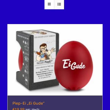
Piep-Ei „Ei Gude“
€
19,99
inkl. MwSt.