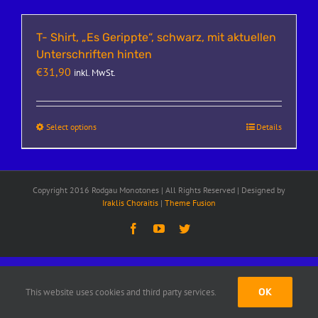
T- Shirt, „Es Gerippte“, schwarz, mit aktuellen
Unterschriften hinten
€
31,90
inkl. MwSt.
Select options
Details
Copyright 2016 Rodgau Monotones | All Rights Reserved | Designed by
Iraklis Choraitis
|
Theme Fusion
Facebook
YouTube
Twitter
This website uses cookies and third party services.
OK