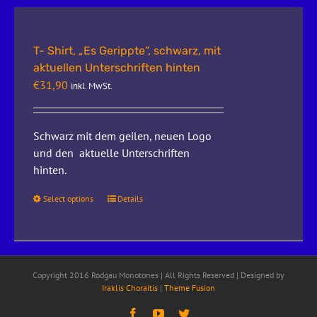
T- Shirt, „Es Gerippte“, schwarz, mit
aktuellen Unterschriften hinten
€
31,90
inkl. MwSt.
Schwarz mit dem geilen, neuen Logo
und den aktuelle Unterschriften
hinten.
Select options
Details
Copyright 2016 Rodgau Monotones | All Rights Reserved | Designed by
Iraklis Choraitis
|
Theme Fusion
Facebook
YouTube
Twitter