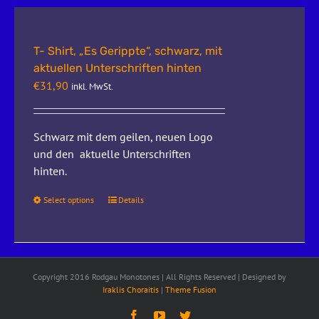
T- Shirt, „Es Gerippte“, schwarz, mit
aktuellen Unterschriften hinten
€
31,90
inkl. MwSt.
Schwarz mit dem geilen, neuen Logo
und den aktuelle Unterschriften
hinten.
Select options
Details
Copyright 2016 Rodgau Monotones | All Rights Reserved | Designed by
Iraklis Choraitis
|
Theme Fusion
Facebook
YouTube
Twitter