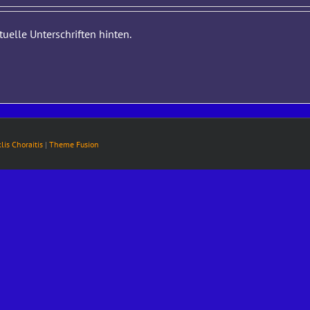
elle Unterschriften hinten.
klis Choraitis
|
Theme Fusion