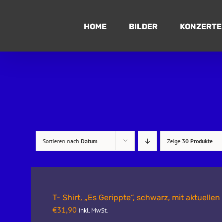
Zum
Inhalt
HOME
BILDER
KONZERTE
springen
Sortieren nach
Datum
Zeige
30 Produkte
T- Shirt, „Es Gerippte“, schwarz, mit aktuelle
€
31,90
inkl. MwSt.