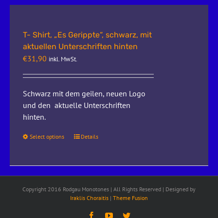
T- Shirt, „Es Gerippte“, schwarz, mit
aktuellen Unterschriften hinten
€
31,90
inkl. MwSt.
Schwarz mit dem geilen, neuen Logo
und den aktuelle Unterschriften
hinten.
Select options
Details
Copyright 2016 Rodgau Monotones | All Rights Reserved | Designed by
Iraklis Choraitis
|
Theme Fusion
Facebook
YouTube
Twitter