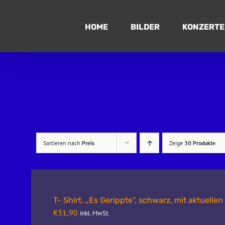
Zum
Inhalt
HOME
BILDER
KONZERTE
springen
Sortieren nach
Preis
Zeige
30 Produkte
T- Shirt, „Es Gerippte“, schwarz, mit aktuelle
€
31,90
inkl. MwSt.