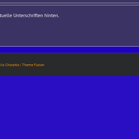
elle Unterschriften hinten.
klis Choraitis
|
Theme Fusion