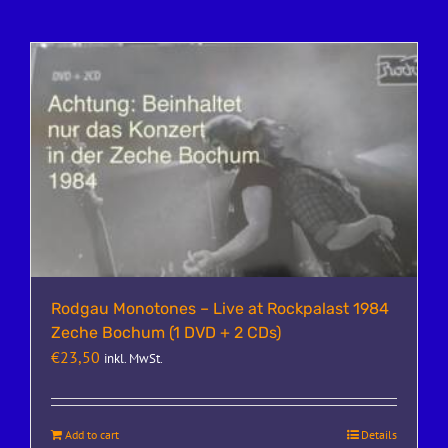
Rodgau Monotones – Live at Rockpalast 1984
Zeche Bochum (1 DVD + 2 CDs)
€
23,50
inkl. MwSt.
Add to cart
Details