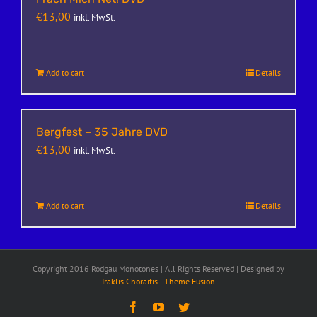
€
13,00
inkl. MwSt.
Add to cart
Details
Bergfest – 35 Jahre DVD
€
13,00
inkl. MwSt.
Add to cart
Details
Copyright 2016 Rodgau Monotones | All Rights Reserved | Designed by
Iraklis Choraitis
|
Theme Fusion
Facebook
YouTube
Twitter