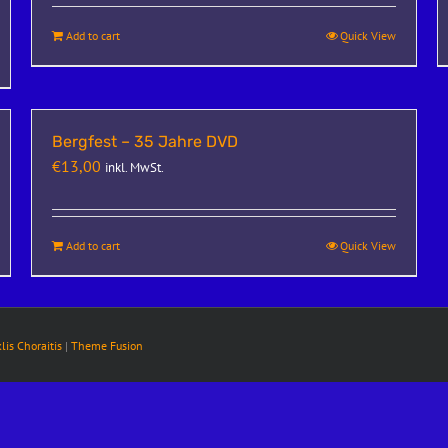
Add to cart
Quick View
Bergfest – 35 Jahre DVD
€
13,00
inkl. MwSt.
Add to cart
Quick View
klis Choraitis
|
Theme Fusion