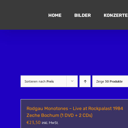
Zum
Inhalt
HOME
BILDER
KONZERTE
springen
Sortieren nach
Preis
Zeige
30 Produkte
Rodgau Monotones – Live at Rockpalast 1984
Zeche Bochum (1 DVD + 2 CDs)
€
23,50
inkl. MwSt.