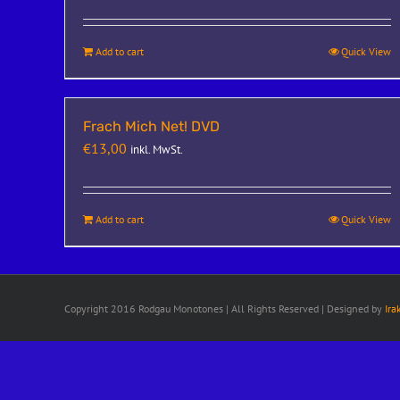
Add to cart
Quick View
Frach Mich Net! DVD
€
13,00
inkl. MwSt.
Add to cart
Quick View
Copyright 2016 Rodgau Monotones | All Rights Reserved | Designed by
Ira