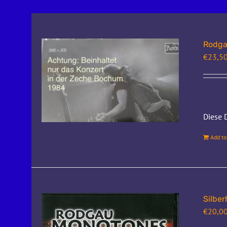
Rodga
€
23,5
Diese 
Add to
Silber
€
20,0