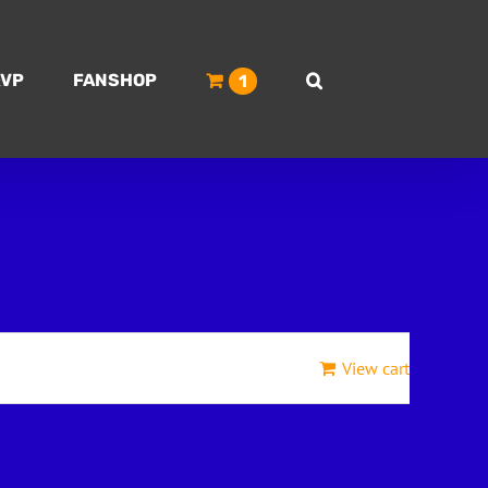
VP
FANSHOP
1
View cart