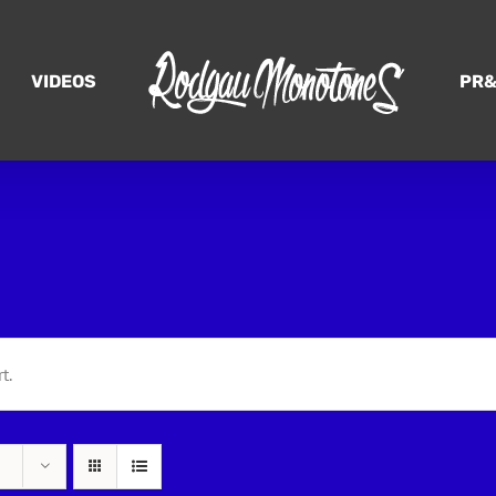
VIDEOS
PR&
t.